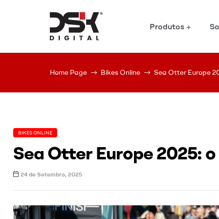
Produtos
So
DSK
Digital
Home Page
Bikes Online
Sea Otter Europe 202
BIKES ONLINE
Sea Otter Europe 2025: o 
24 de Setembro, 2025