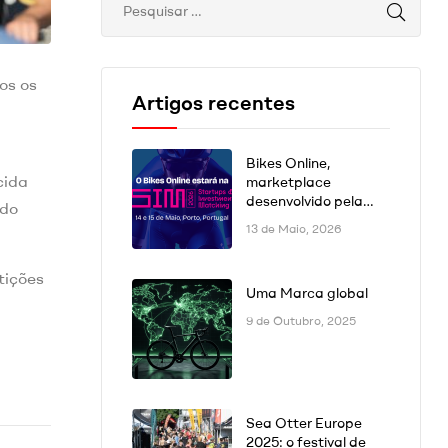
dos os
Artigos recentes
Bikes Online,
cida
marketplace
desenvolvido pela
 do
DSK Digital, estará
13 de Maio, 2026
presente na SIM
Conference 2026 no
ições
Porto
Uma Marca global
9 de Outubro, 2025
Sea Otter Europe
2025: o festival de