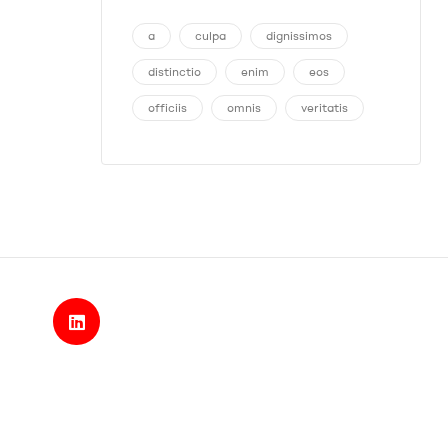
a
culpa
dignissimos
distinctio
enim
eos
officiis
omnis
veritatis