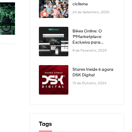
ciclismo
24 de Setembro, 2025
Bikes Online: O
1ºMarketplace
Exclusivo para
Bicicletas na
6 de Fevereiro, 2025
Península Ibérica Já
Está Disponível!
Stores Inside é agora
DSK Digital
15 de Outubro, 2024
Tags