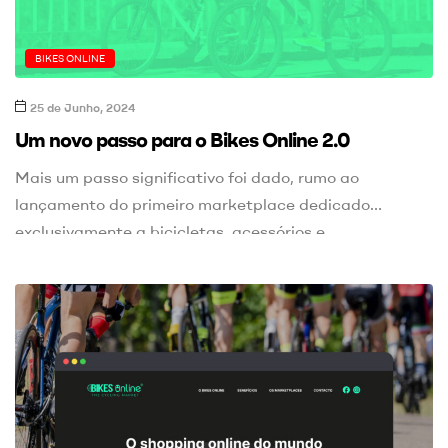
BIKES ONLINE
25 de Junho, 2024
Um novo passo para o Bikes Online 2.0
Mais um passo significativo foi dado, rumo ao
lançamento do primeiro marketplace dedicado
exclusivamente a bicicletas, acessórios e
componentes, novas e usadas, na Península Ibérica.
Este projeto inovador visa revolucionar o mercado de
bicicletas, proporcionando uma plataforma única onde
entusiastas, compradores e vendedores poderão se
conectar de maneira prática e eficiente. A plataforma
foi desenvolvida […]