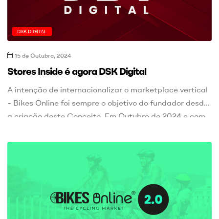
DSK DIGITAL
15 de Outubro, 2024
Stores Inside é agora DSK Digital
A intenção de internacionalizar o marketplace vertical
– Bikes Online foi sempre o objetivo do fundador desde
a criação deste Conceito. Em Outubro de 2024 e com
a entrada de um novo sócio, surge a oportunidade de
levar o Bikes Online para outras geografias Europeias,
e depois do lançamento em Portugal, ainda este ano,
seguiremos para Espanha. O Bikes […]