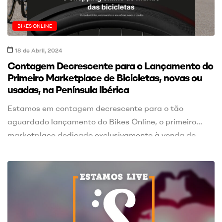
BIKES ONLINE
18 de Abril, 2024
Contagem Decrescente para o Lançamento do
Primeiro Marketplace de Bicicletas, novas ou
usadas, na Península Ibérica
Estamos em contagem decrescente para o tão
aguardado lançamento do Bikes Online, o primeiro
marketplace dedicado exclusivamente à venda de
bicicletas, componentes e acessórios na Península
Ibérica. Esta plataforma inovadora será um ponto de
encontro para todos os amantes de ciclismo,
oferecendo uma vasta gama de produtos, tanto novos
como usados, disponibilizados por particulares e […]