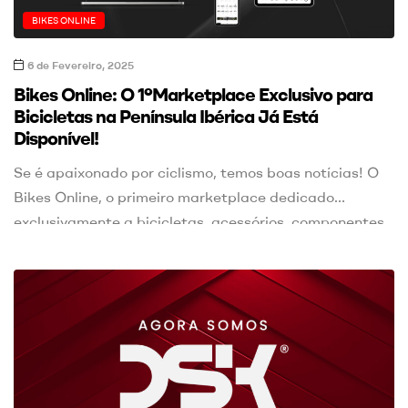
BIKES ONLINE
6 de Fevereiro, 2025
Bikes Online: O 1ºMarketplace Exclusivo para
Bicicletas na Península Ibérica Já Está
Disponível!
Se é apaixonado por ciclismo, temos boas notícias! O
Bikes Online, o primeiro marketplace dedicado
exclusivamente a bicicletas, acessórios, componentes
e vestuário, já está disponível. Esta nova plataforma
da DSK Digital promete revolucionar a forma como
compra tudo o que precisa para pedalar com
segurança e conforto. O que é o Bikes Online? O Bikes
[…]