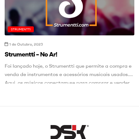
STRUMENTTI
1 de Outubro, 2023
Strumentti – No Ar!
Foi lançado hoje, o Strumentti que permite a compra e
venda de instrumentos e acessórios musicais usados.
Aqui, os músicos conectam-se para comprar e vender
com facilidade, economizando dinheiro e promovendo a
sustentabilidade musical. Com o Strumentti os
utilizadores terão ao seu dispor +175 filtros, para
conseguir encontrar os produtos que procuram, das
mais de […]