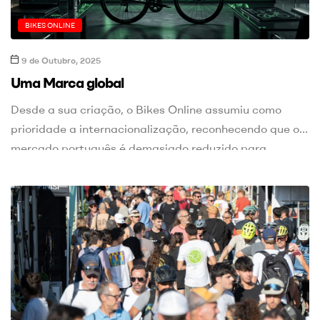
BIKES ONLINE
9 de Outubro, 2025
Uma Marca global
Desde a sua criação, o Bikes Online assumiu como
prioridade a internacionalização, reconhecendo que o
mercado português é demasiado reduzido para
sustentar, a longo prazo, um marketplace
especializado nesta área. Uma simples comparação
com Espanha evidencia essa diferença: em 2025
existiam mais de 3.100 lojas de bicicletas no mercado
espanhol, face a cerca de 170 […]