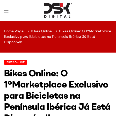
DSK
Home Page
Bikes Online
Bikes Online: O 1ºMarketplace
Digital
Exclusivo para Bicicletas na Península Ibérica Já Está
Disponível!
BIKES ONLINE
Bikes Online: O
1ºMarketplace Exclusivo
para Bicicletas na
Península Ibérica Já Está