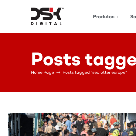
Produtos
So
DSK
Digital
Posts tagge
Home Page
Posts tagged “sea otter europe”