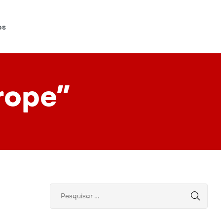
os
rope”