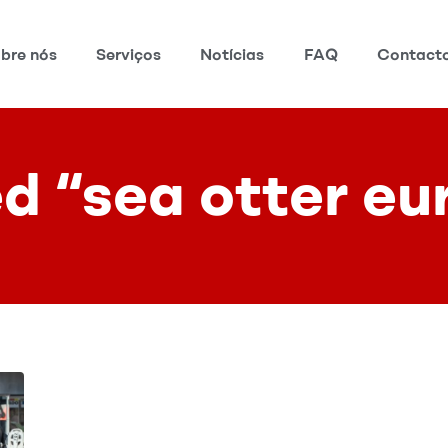
bre nós
Serviços
Notícias
FAQ
Contact
d “sea otter eu