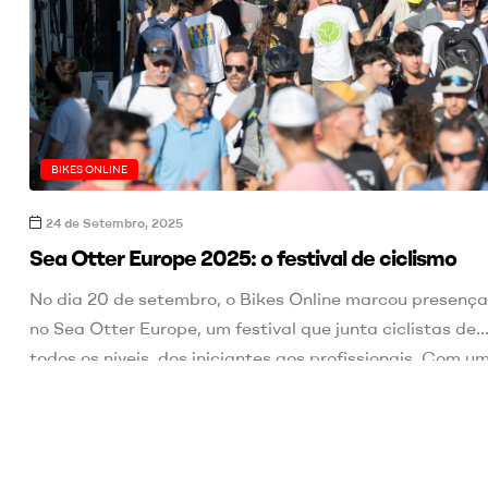
BIKES ONLINE
24 de Setembro, 2025
Sea Otter Europe 2025: o festival de ciclismo
No dia 20 de setembro, o Bikes Online marcou presença
no Sea Otter Europe, um festival que junta ciclistas de
todos os níveis, dos iniciantes aos profissionais. Com u
programa diversificado que inclui provas, exposições,
workshops e muitas outras atividades, este evento afir
se como o ponto de encontro ideal para os amantes do
ciclismo e da natureza. A […]