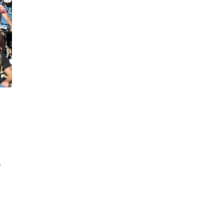
m
ma-