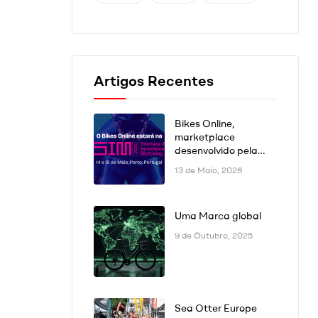
Artigos Recentes
Bikes Online,
marketplace
desenvolvido pela
DSK Digital, estará
13 de Maio, 2026
presente na SIM
Conference 2026 no
Porto
Uma Marca global
9 de Outubro, 2025
Sea Otter Europe