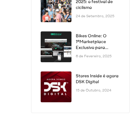
2025: o festival de
ciclismo
24 de Setembro, 2025
Bikes Online: O
1ºMarketplace
Exclusivo para
Bicicletas na
6 de Fevereiro, 2025
Península Ibérica Já
Está Disponível!
Stores Inside é agora
DSK Digital
15 de Outubro, 2024