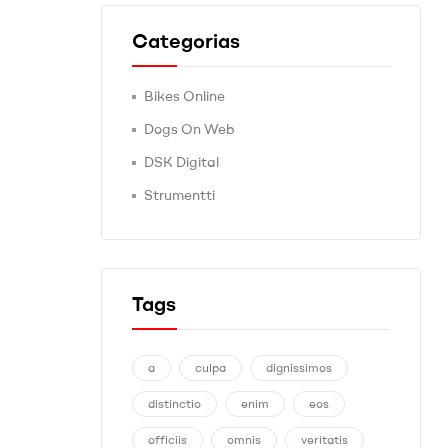
Categorias
Bikes Online
Dogs On Web
DSK Digital
Strumentti
Tags
a
culpa
dignissimos
distinctio
enim
eos
officiis
omnis
veritatis