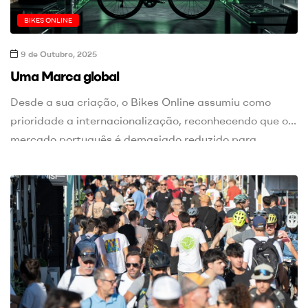
BIKES ONLINE
9 de Outubro, 2025
Uma Marca global
Desde a sua criação, o Bikes Online assumiu como
prioridade a internacionalização, reconhecendo que o
mercado português é demasiado reduzido para
sustentar, a longo prazo, um marketplace
especializado nesta área. Uma simples comparação
com Espanha evidencia essa diferença: em 2025
existiam mais de 3.100 lojas de bicicletas no mercado
espanhol, face a cerca de 170 […]