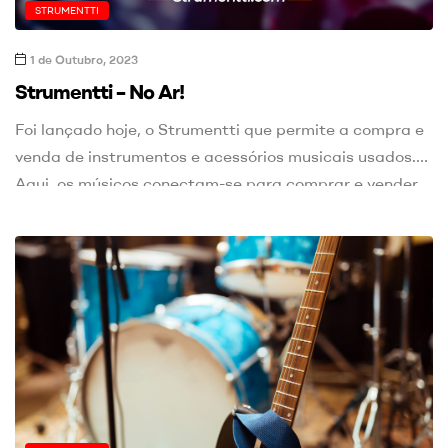
STRUMENTTI
1 de Outubro, 2023
Strumentti – No Ar!
Foi lançado hoje, o Strumentti que permite a compra e
venda de instrumentos e acessórios musicais usados.
Aqui, os músicos conectam-se para comprar e vender
com facilidade, economizando dinheiro e promovendo a
sustentabilidade musical. Com o Strumentti os
utilizadores terão ao seu dispor +175 filtros, para
conseguir encontrar os produtos que procuram, das
mais de […]