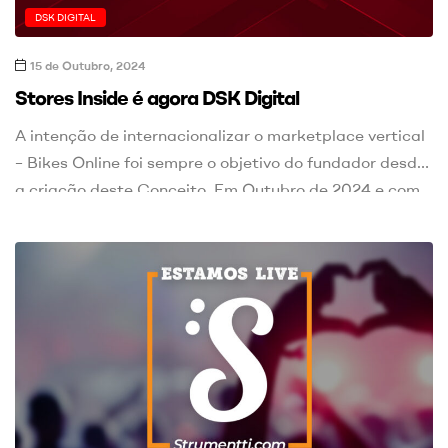
DSK DIGITAL
15 de Outubro, 2024
Stores Inside é agora DSK Digital
A intenção de internacionalizar o marketplace vertical
– Bikes Online foi sempre o objetivo do fundador desde
a criação deste Conceito. Em Outubro de 2024 e com
a entrada de um novo sócio, surge a oportunidade de
levar o Bikes Online para outras geografias Europeias,
e depois do lançamento em Portugal, ainda este ano,
seguiremos para Espanha. O Bikes […]