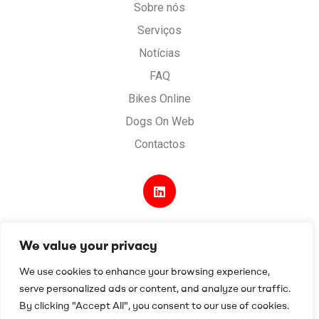
Digital
Sobre nós
Serviços
Notícias
FAQ
Bikes Online
Dogs On Web
Contactos
We value your privacy
Desenvolvido por
Digital Spirit
.
Termos e condições
.
We use cookies to enhance your browsing experience,
Política de Privacidade e Cookies
.
serve personalized ads or content, and analyze our traffic.
Livro de reclamações
By clicking "Accept All", you consent to our use of cookies.