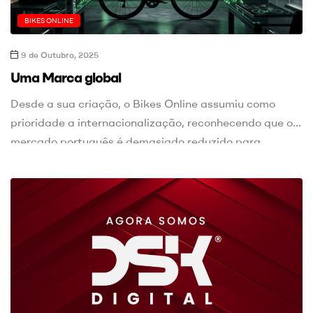
BIKES ONLINE
9 de Outubro, 2025
Uma Marca global
Desde a sua criação, o Bikes Online assumiu como
prioridade a internacionalização, reconhecendo que o
mercado português é demasiado reduzido para
sustentar, a longo prazo, um marketplace
especializado nesta área. Uma simples comparação
com Espanha evidencia essa diferença: em 2025
existiam mais de 3.100 lojas de bicicletas no mercado
espanhol, face a cerca de 170 […]