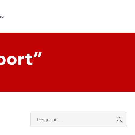
os
port”