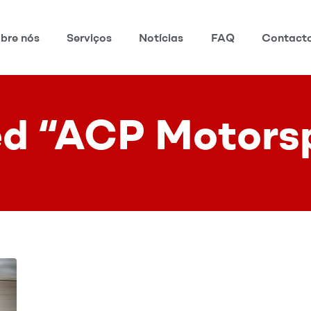
bre nós
Serviços
Notícias
FAQ
Contact
ed “ACP Motors