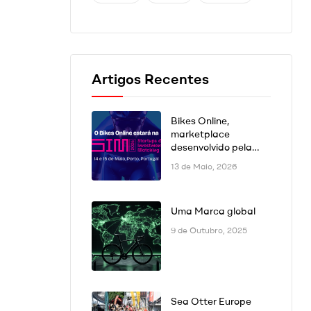
Artigos Recentes
Bikes Online,
marketplace
desenvolvido pela
DSK Digital, estará
13 de Maio, 2026
presente na SIM
Conference 2026 no
Porto
Uma Marca global
9 de Outubro, 2025
Sea Otter Europe