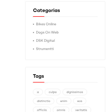
Categorias
Bikes Online
Dogs On Web
DSK Digital
Strumentti
Tags
a
culpa
dignissimos
distinctio
enim
eos
officiis
omnis
veritatis