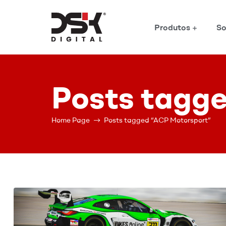
Produtos
So
DSK
Digital
Posts tagg
Home Page
Posts tagged “ACP Motorsport”