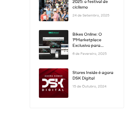
2025: o festival de
ciclismo
24 de Setembro, 2025
Bikes Online: O
1ºMarketplace
Exclusivo para
Bicicletas na
6 de Fevereiro, 2025
Península Ibérica Já
Está Disponível!
Stores Inside é agora
DSK Digital
15 de Outubro, 2024