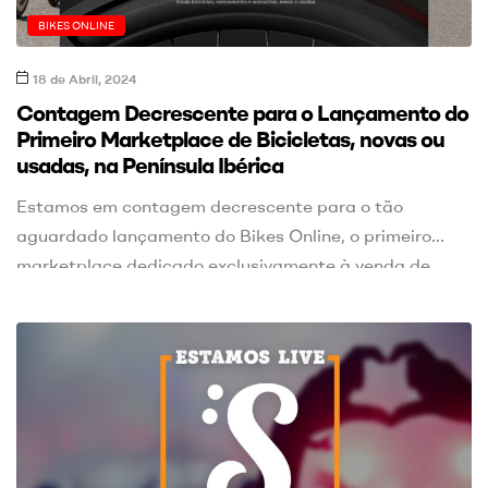
BIKES ONLINE
18 de Abril, 2024
Contagem Decrescente para o Lançamento do
Primeiro Marketplace de Bicicletas, novas ou
usadas, na Península Ibérica
Estamos em contagem decrescente para o tão
aguardado lançamento do Bikes Online, o primeiro
marketplace dedicado exclusivamente à venda de
bicicletas, componentes e acessórios na Península
Ibérica. Esta plataforma inovadora será um ponto de
encontro para todos os amantes de ciclismo,
oferecendo uma vasta gama de produtos, tanto novos
como usados, disponibilizados por particulares e […]