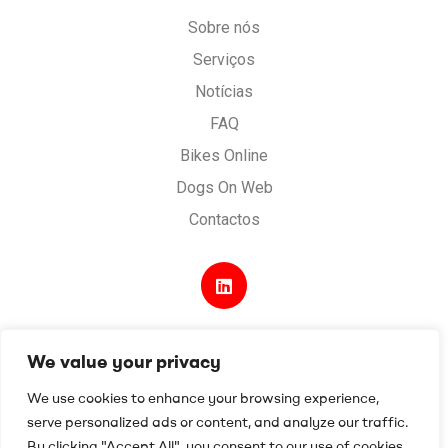
Digital
Sobre nós
Serviços
Notícias
FAQ
Bikes Online
Dogs On Web
Contactos
We value your privacy
Desenvolvido por
Digital Spirit
.
Termos e condições
.
We use cookies to enhance your browsing experience,
Política de Privacidade e Cookies
.
serve personalized ads or content, and analyze our traffic.
Livro de reclamações
By clicking "Accept All", you consent to our use of cookies.