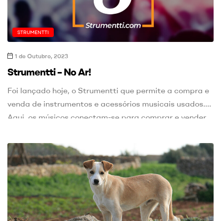
STRUMENTTI
1 de Outubro, 2023
Strumentti – No Ar!
Foi lançado hoje, o Strumentti que permite a compra e
venda de instrumentos e acessórios musicais usados.
Aqui, os músicos conectam-se para comprar e vender
com facilidade, economizando dinheiro e promovendo a
sustentabilidade musical. Com o Strumentti os
utilizadores terão ao seu dispor +175 filtros, para
conseguir encontrar os produtos que procuram, das
mais de […]